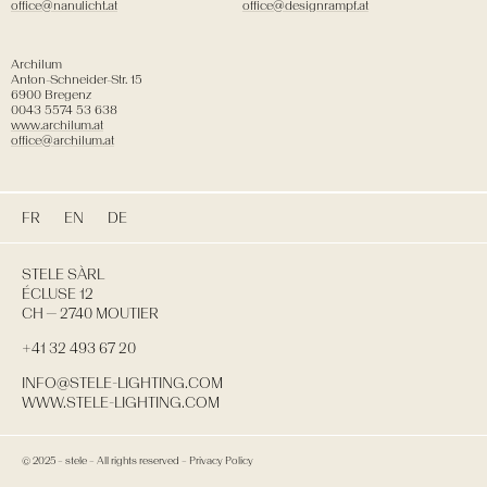
office@nanulicht.at
office@designrampf.at
Archilum
Anton-Schneider-Str. 15
6900 Bregenz
0043 5574 53 638
www.archilum.at
office@archilum.at
FR
EN
DE
STELE SÀRL
ÉCLUSE 12
CH — 2740 MOUTIER
+41 32 493 67 20
INFO@STELE-LIGHTING.COM
WWW.STELE-LIGHTING.COM
© 2025 – stele –
All rights reserved
–
Privacy Policy