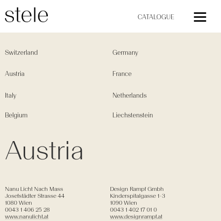
CATALOGUE
Switzerland
Germany
Austria
France
Italy
Netherlands
Belgium
Liechstenstein
Austria
Nanu Licht Nach Mass
Design Rampf Gmbh
Josefstädter Strasse 44
Kinderspitalgasse 1-3
1080 Wien
1090 Wien
0043 1 406 25 28
0043 1 402 17 01 0
www.nanulicht.at
www.designrampf.at